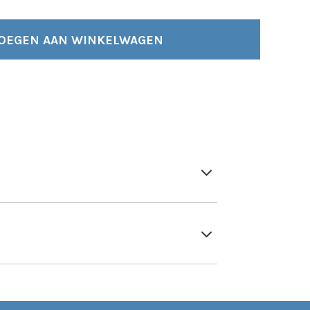
CARE
SANET
LAVOCID
OEGEN AAN WINKELWAGEN
AANTAL
3
3