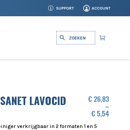
p
ACCOUNT
SUPPORT


 SANET LAVOCID
€
26,83
–
€
5,54
niger verkrijgbaar in 2 formaten 1 en 5