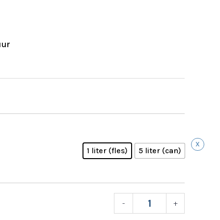
uur
X
1 liter (fles)
5 liter (can)
-
+
GREEN