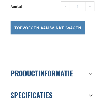
-
+
BUCKE
ON
A
BELT
TOEVOEGEN AAN WINKELWAGEN
NINJA
UNGER
AANTA
PRODUCTINFORMATIE
3
SPECIFICATIES
3