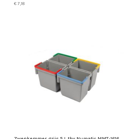
€
7,18
Zwenkemmer grijs 5 L tbv Numatic MMT-1616