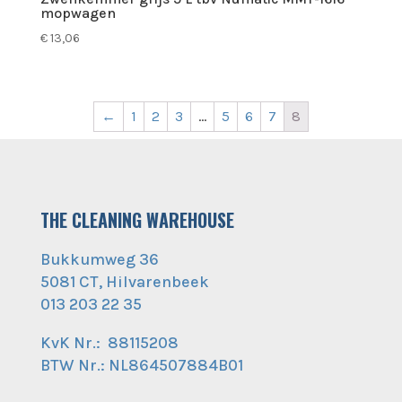
mopwagen
€
13,06
←
1
2
3
…
5
6
7
8
THE CLEANING WAREHOUSE
Bukkumweg 36
5081 CT, Hilvarenbeek
013 203 22 35
KvK Nr.: 88115208
BTW Nr.: NL864507884B01